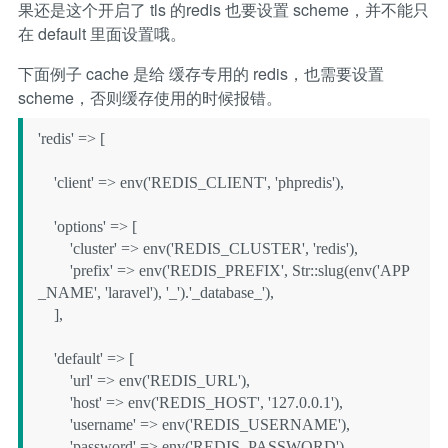
果还是这个开启了 tls 的redis 也要设置 scheme，并不能只
在 default 里面设置哦。
下面例子 cache 是给 缓存专用的 redis，也需要设置
scheme，否则缓存使用的时候报错。
'redis' => [

    'client' => env('REDIS_CLIENT', 'phpredis'),

    'options' => [

        'cluster' => env('REDIS_CLUSTER', 'redis'),

        'prefix' => env('REDIS_PREFIX', Str::slug(env('APP
_NAME', 'laravel'), '_').'_database_'),

    ],

    'default' => [

        'url' => env('REDIS_URL'),

        'host' => env('REDIS_HOST', '127.0.0.1'),

        'username' => env('REDIS_USERNAME'),

        'password' => env('REDIS_PASSWORD'),
