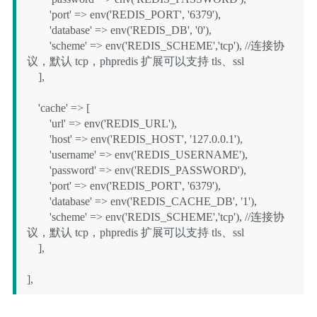
        'port' => env('REDIS_PORT', '6379'),

        'database' => env('REDIS_DB', '0'),

        'scheme' => env('REDIS_SCHEME','tcp'), //连接协
议，默认 tcp，phpredis 扩展可以支持 tls、ssl

    ],

    'cache' => [

        'url' => env('REDIS_URL'),

        'host' => env('REDIS_HOST', '127.0.0.1'),

        'username' => env('REDIS_USERNAME'),

        'password' => env('REDIS_PASSWORD'),

        'port' => env('REDIS_PORT', '6379'),

        'database' => env('REDIS_CACHE_DB', '1'),

        'scheme' => env('REDIS_SCHEME','tcp'), //连接协
议，默认 tcp，phpredis 扩展可以支持 tls、ssl

    ],

],