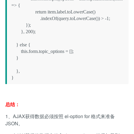
=> {

                    return item.label.toLowerCase()

                        .indexOf(query.toLowerCase()) > -1;

            });

        }, 200);

    } else {

        this.form.topic_options = [];

    }

    },

}
总结：
1、AJAX获得数据必须按照 el-option for 格式来准备
JSON。