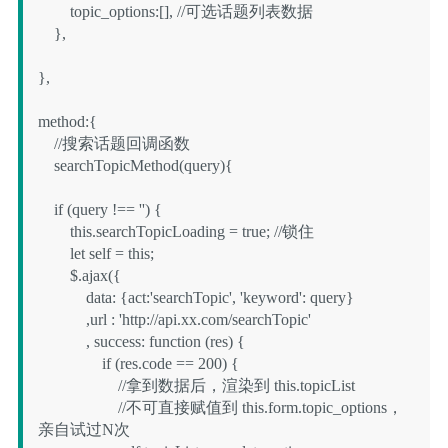
        topic_options:[], //可选话题列表数据

    },

},

method:{

    //搜索话题回调函数

    searchTopicMethod(query){

    if (query !== '') {

        this.searchTopicLoading = true; //锁住

        let self = this;

        $.ajax({

            data: {act:'searchTopic', 'keyword': query}

            ,url : 'http://api.xx.com/searchTopic'

            , success: function (res) {

                if (res.code == 200) {

                    //拿到数据后，渲染到 this.topicList

                    //不可直接赋值到 this.form.topic_options，
亲自试过N次
