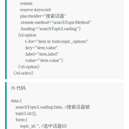
        remote

        reserve-keyword

        placeholder="搜索话题"

        :remote-method="searchTopicMethod"

        :loading="searchTopicLoading"》

    《el-option

            v-for="item in form.topic_options"

            :key="item.value"

            :label="item.label"

            :value="item.value"》

    《/el-option》

《/el-select》
JS 代码

data:{

    searchTopicLoading:false, //搜索话题锁

    topicList:[],

    form:{

        topic_id: '', //选中话题ID
