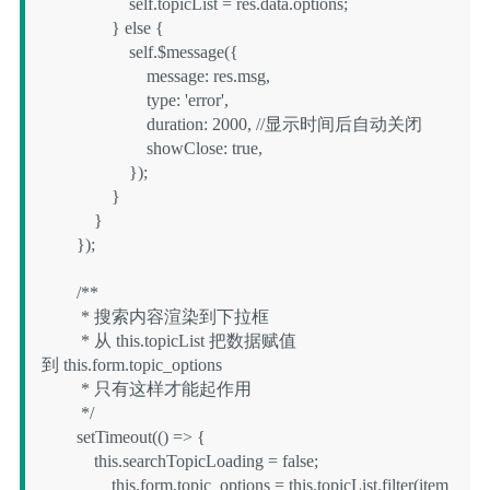
                    self.topicList = res.data.options;

                } else {

                    self.$message({

                        message: res.msg,

                        type: 'error',

                        duration: 2000, //显示时间后自动关闭

                        showClose: true,

                    });

                }

            }

        });

        /**

         * 搜索内容渲染到下拉框

         * 从 this.topicList 把数据赋值
到 this.form.topic_options

         * 只有这样才能起作用

         */

        setTimeout(() => {

            this.searchTopicLoading = false;

                this.form.topic_options = this.topicList.filter(item 